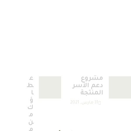
مشروع
ع
دعم الأسر
ط
المنتجة
ا
ؤ
31 مارس، 2021
ك
م
ن
م