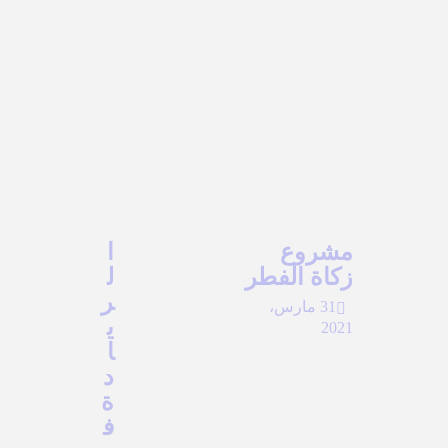
مشروع
ا
زكاة الفطر
ل
ر
31 مارس،
ي
2021
ا
د
ة
ف