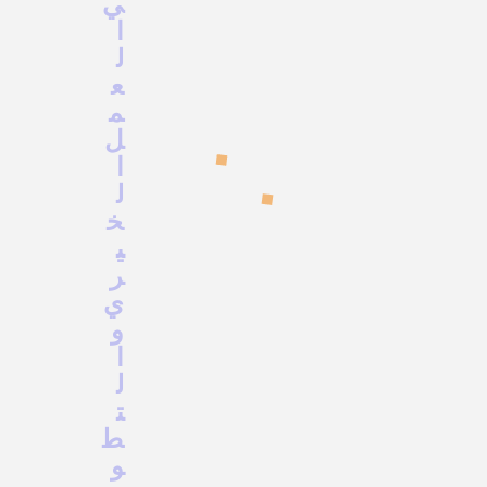
ي
ا
ل
ع
م
ل
ا
ل
خ
ي
ر
ي
و
ا
ل
ت
ط
و