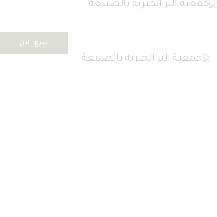
تبرع الآن
الصفحة الرئيسية
عن الجمعية
البرامج والمشاريع
بوابة التبرع
الخدمات الالكترونية
الحوكمة
GEORGE REYNOLDS
المركز الإعلامي
تواصل معنا